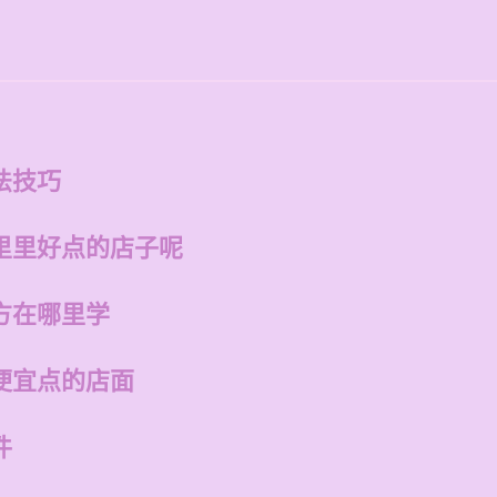
法技巧
里里好点的店子呢
方在哪里学
便宜点的店面
件