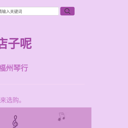
店子呢
福州琴行
来选购。